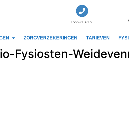
0299-607609
GEN
ZORGVERZEKERINGEN
TARIEVEN
FYS
sio-Fysiosten-Weideve