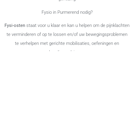
Fysio in Purmerend nodig?
Fysi-osten
staat voor u klaar en kan u helpen om de pijnklachten
te verminderen of op te lossen en/of uw bewegingsproblemen
te verhelpen met gerichte mobilisaties, oefeningen en
houdingsadviezen.
Kunt u niet naar onze praktijk komen? Wellicht kunt u een
afspraak maken met Fysi-osten voor
fysiotherapie aan huis
.
FYSIOTHERAPEUT PURMEREND
FYSIOTHERAPIE WEIDEVENNE
Over Fysi-Osten
fysiotherapeut in Weidevenne
Behandelingen
klachtenregeling
Kaak Fysiotherapie
Huisregels