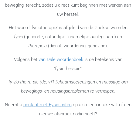
beweging’ terecht, zodat u direct kunt beginnen met werken aan
uw herstel.
Het woord ‘fysiotherapie’ is afgeleid van de Griekse woorden
fysis
(geboorte, natuurlijke lichamelijke aanleg, aard) en
therapeia
(dienst, waardering, genezing).
Volgens het
van Dale woordenboek
is de betekenis van
‘fysiotherapie’:
f
y
·sio·the·ra·pie
(
de
;
v
)
1
lichaamsoefeningen
en massage om
bewegings- en houdingsproblemen te verhelpen.
Neemt u
contact met Fysio-osten
op als u een intake wilt of een
nieuwe afspraak nodig heeft?